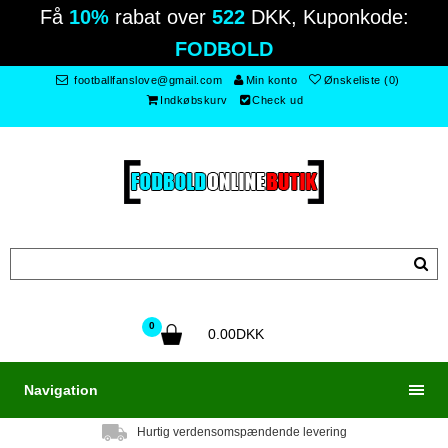
Få
10%
rabat over
522
DKK, Kuponkode:
FODBOLD
footballfanslove@gmail.com
Min konto
Ønskeliste (0)
Indkøbskurv
Check ud
0
0.00DKK
Navigation
Hurtig verdensomspændende levering