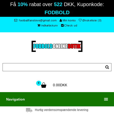
Få
10%
rabat over
522
DKK, Kuponkode:
FODBOLD
footballfanslove@gmail.com
Min konto
Ønskeliste (0)
Indkøbskurv
Check ud
0
0.00DKK
Navigation
Hurtig verdensomspændende levering