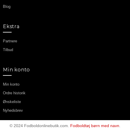
Blog
Ekstra
Partnere
Tilbud
Min konto
Min konto
Ordre historik
Ønskeliste
Nyhedsbrev
© 2024 Fodboldonlinebutik.com.
Fodboldtøj børn med navn
.