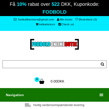
Få
10%
rabat over
522
DKK, Kuponkode:
FODBOLD
footballfanslove@gmail.com
Min konto
Ønskeliste (0)
Indkøbskurv
Check ud
0
0.00DKK
Navigation
Hurtig verdensomspændende levering