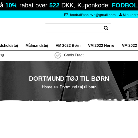
Få
10%
rabat over
522
DKK, Kuponkode:
FODBOL
footballfanslove@gmail.com
Min kont
dsholdstøj
Målmandstøj
VM 2022 Børn
VM 2022 Herre
VM 2022
ing
Gratis Fragt
DORTMUND TØJ TIL BØRN
Home
Dortmund tøj til børn