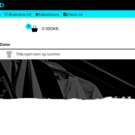
D
o
Ønskeliste (0)
Indkøbskurv
Check ud
0
0.00DKK
 Dame
Tilføj eget navn og nummer