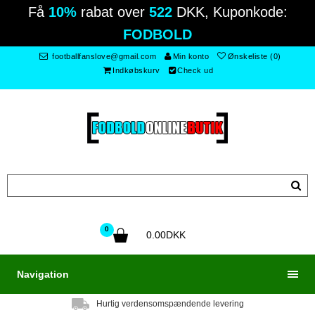
Få
10%
rabat over
522
DKK, Kuponkode:
FODBOLD
footballfanslove@gmail.com
Min konto
Ønskeliste (0)
Indkøbskurv
Check ud
0
0.00DKK
Navigation
Hurtig verdensomspændende levering